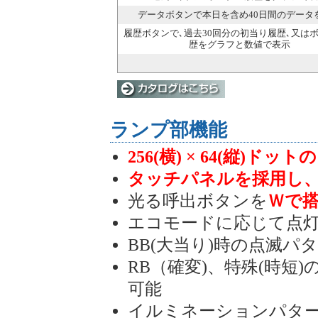
データボタンで本日を含め40日間のデータ
履歴ボタンで､過去30回分の初当り履歴､又は
歴をグラフと数値で表示
ランプ部機能
256(横) × 64(縦)ド
タッチパネルを採用し
光る呼出ボタンを
Ｗで
エコモードに応じて点
BB(大当り)時の点滅
RB（確変)、特殊(時短
可能
イルミネーションパタ